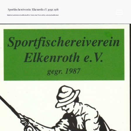
Sportfischereiverein Elkenroth e.V. gegr. 1987
Mitglied im Landesfischereiverband Rheinland Pfalz – Bezirksverband Westerwald/Sieg und im Sportbund Rheinland .